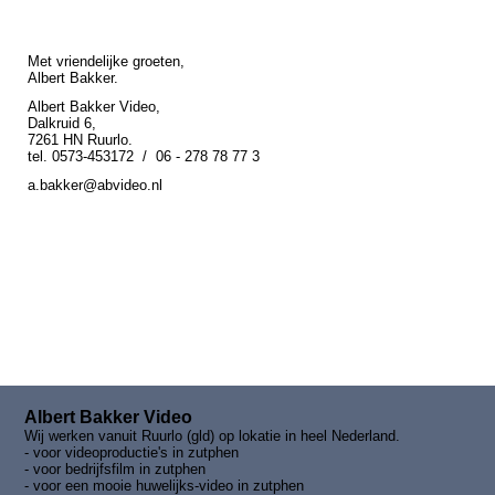
Met vriendelijke groeten,
Albert Bakker.
Albert Bakker Video,
Dalkruid 6,
7261 HN Ruurlo.
tel. 0573-453172 / 06 - 278 78 77 3
a.bakker@abvideo.nl
Albert Bakker Video
Wij werken vanuit Ruurlo (gld) op lokatie in heel Nederland.
- voor
videoproductie's in zutphen
- voor bedrijfsfilm in zutphen
- voor een mooie huwelijks-video in zutphen