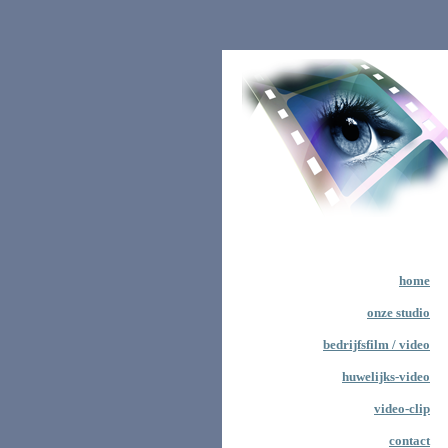
home
onze studio
bedrijfsfilm / video
huwelijks-video
video-clip
contact