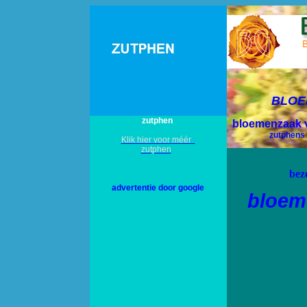
BLOE
zutphen
bloemenzaak 
zutphens
Klik hier voor méér
zutphen
bez
advertentie door google
bloem