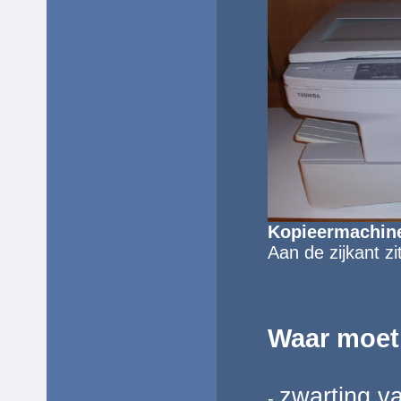
Kopieermachin
Aan de
zijkant z
Waar moet 
zwarting v
-