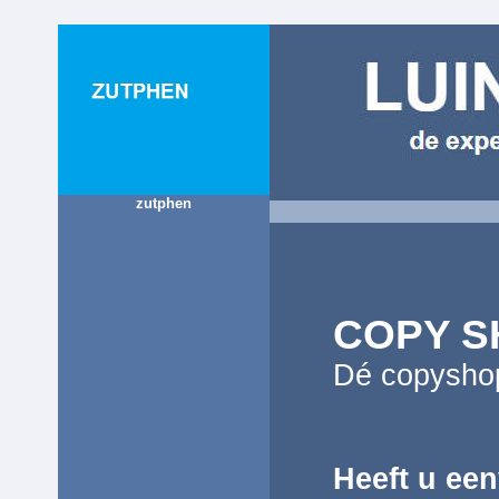
zutphen
COPY S
Dé copyshop
Heeft u ee