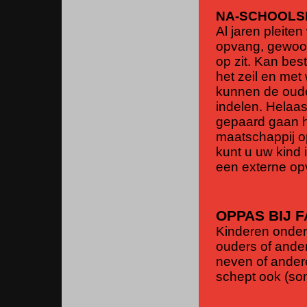
NA-SCHOOLS
Al jaren pleite
opvang, gewoon
op zit. Kan bes
het zeil en met
kunnen de ouder
indelen. Helaa
gepaard gaan h
maatschappij o
kunt u uw kind 
een externe o
OPPAS BIJ F
Kinderen onder
ouders of ander
neven of andere
schept ook (so