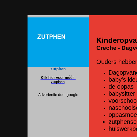
Kinderopva
Creche - Dagve
Ouders hebben
zutphen
Dagopvan
Klik hier voor méér
baby's kle
zutphen
de oppas
babysitter 
Advertentie door google
voorschoo
naschools
oppasmoed
zutphense 
huiswerkb