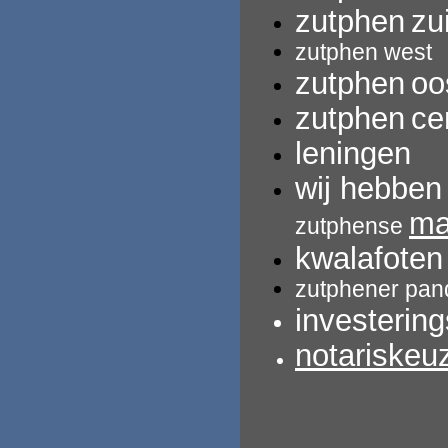
zutphen
zu
zutphen west
zutphen
oo
zutphen
ce
leningen
wij hebbe
ma
zutphense
kwalafoten
zutphener pan
investerin
notariskeu