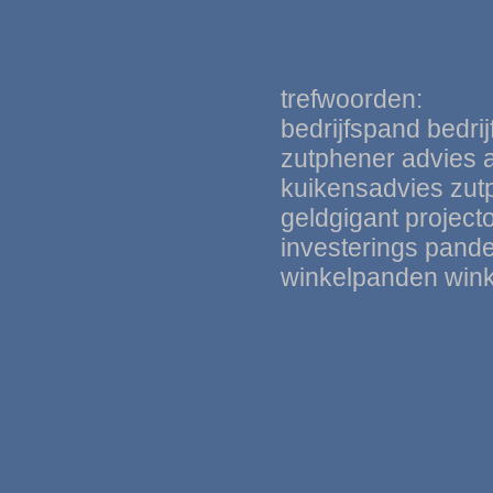
trefwoorden:
bedrijfspand bedri
zutphener advies a
kuikensadvie
s
zut
geldgigant
project
investerings pand
winkelpanden win