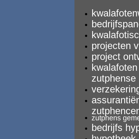
kwalafoten
bedrijfspan
kwalafotis
projecten 
project ont
kwalafoten
zutphense
verzekerin
assurantië
zutphence
zutphens
geme
bedrijfs
hy
hypotheek 