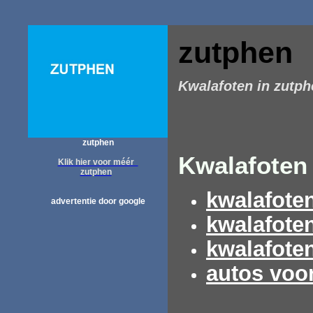
zutphen
Kwalafoten in zutph
zutphen
Kwalafoten 
Klik hier voor méér
zutphen
kwalafote
advertentie door google
kwalafote
kwalafote
autos voo