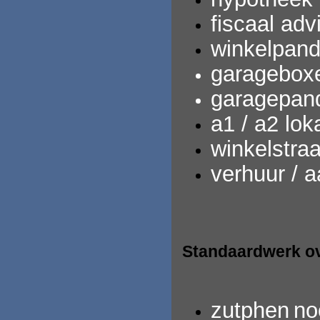
fiscaal adv
winkelpand
garagebox
garagepan
a1 / a2 loka
winkelstra
verhuur / 
Standaardwerk ov
zutphen
no