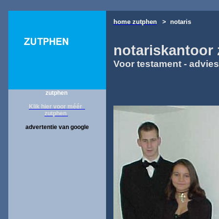
home zutphen
> notaris
notariskantoor
Voor testament - advie
zutphen
Klik hier voor méér
zutphen
advertentie van google