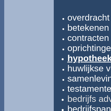
overdracht
betekenen
contracten
oprichting
hypotheek
huwlijkse 
samenlevin
testament
bedrijfs
ad
bedrijfspa