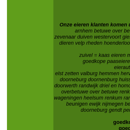
Onze eieren klanten komen 
arnhem betuwe over be
zevenaar duiven westervoort gi
dieren velp rheden hoenderloo 
zuivel = kaas eieren 
goedkope paaseieren
eierau
elst zetten valburg hemmen herve
doorneburg doornenburg huis
doorwerth randwijk driel en homo
overbetuwe over betuwe ren
wageningen heelsum renkum ran
beunigen ewijk nijmegen be
doorneburg gendt pers
goedko
goed