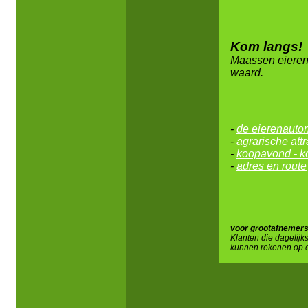
Kom langs!
Maassen eierenb
waard.
-
de eierenauto
-
agrarische attr
-
koopavond - 
-
adres en route
voor grootafnemers
Klanten die dagelijk
kunnen rekenen op ee