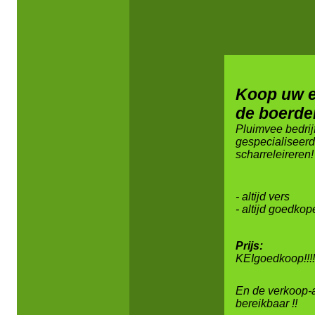
Koop uw e
de boerder
Pluimvee bedri
gespecialiseerd
scharreleireren!
- altijd vers
- altijd goedko
Prijs:
KEIgoedkoop!!!!
En de verkoop-
bereikbaar !!