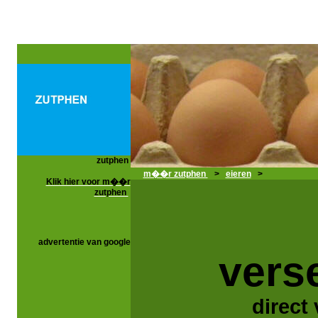
zutphen
m��r zutphen
>
eieren
>
Klik hier voor m��r
zutphen
advertentie van google
vers
direct