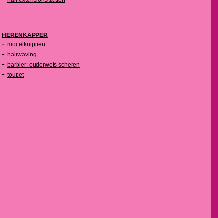
hair extensions zetten
HERENKAPPER
-
modelknippen
-
hairwaving
-
barbier: ouderwets scheren
-
toupet