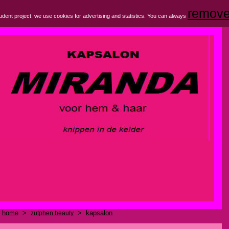
remove
tudent project. we use cookies for advertising and statistics.
You can always
home
>
>
kapsalon
zutphen beauty