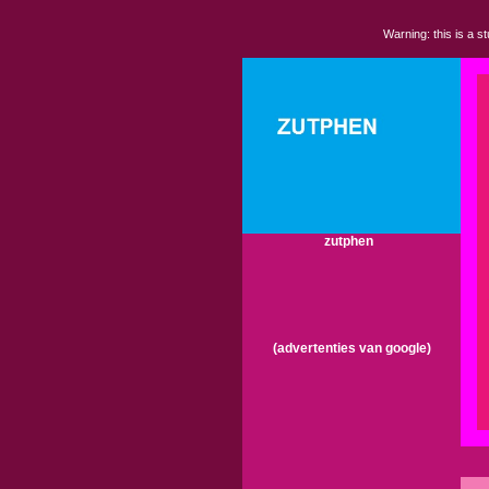
Warning: this is a s
zutphen
(advertenties van google)