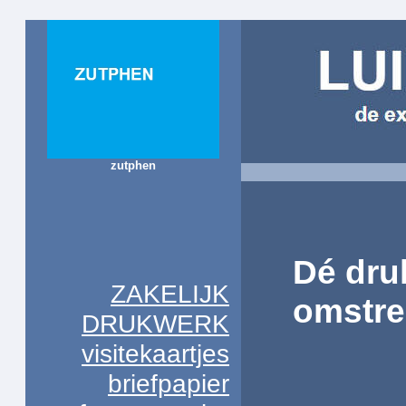
zutphen
Dé dru
ZAKELIJK
omstre
DRUKWERK
visitekaartjes
briefpapier