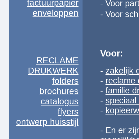
factuurpapier
- Voor part
enveloppen
- Voor sch
Voor:
RECLAME
DRUKWERK
-
zakelijk
-
reclame 
folders
-
familie 
brochures
-
speciaal
catalogus
-
kopieerw
flyers
ontwerp huisstijl
- En er zi