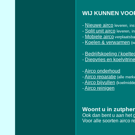
WIJ KUNNEN VOOR
-
Nieuwe airco
leveren, ins
-
Split unit airco
leveren, i
-
Mobiele airco
verplaatsba
-
Koelen & verwarmen
(w
-
Bedrijfskoeling / koelte
-
Diepvries en koelvitrin
-
Airco onderhoud
-
Airco reparatie
(alle merk
-
Airco bijvullen
(koelmidde
-
Airco reinigen
Woont u in zutphe
Ook dan bent u aan het 
Voor alle soorten airco r