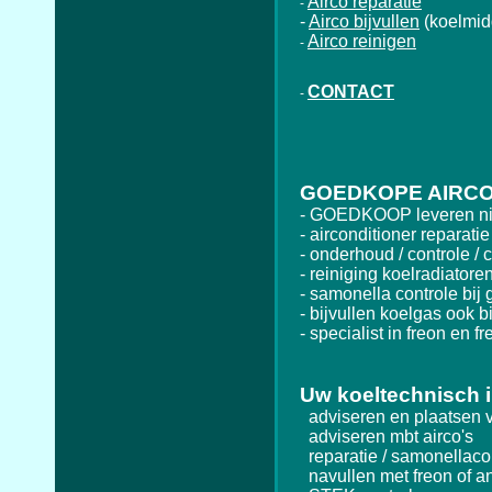
Airco reparatie
-
-
Airco bijvullen
(koelmid
Airco reinigen
-
CONTACT
-
GOEDKOPE AIRCO
- GOEDKOOP leveren nie
- airconditioner reparatie
- onderhoud / controle / c
- reiniging koelradiatore
- samonella controle bij g
- bijvullen koelgas ook bi
- specialist in freon en fr
Uw koeltechnisch i
adviseren en plaatsen va
adviseren mbt airco's
reparatie / samonellacon
navullen met freon of a