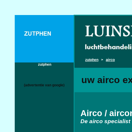
airco
zutphen
>
zutphen
uw airco e
(advertentie van google)
Airco / airc
De airco specialist