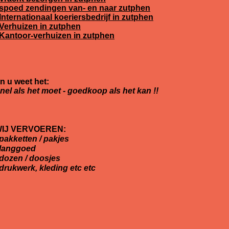
spoed zendingen van- en naar zutphen
Internationaal koeriersbedrijf in zutphen
Verhuizen in zutphen
Kantoor-verhuizen in zutphen
n u weet het:
nel als het moet - goedkoop als het kan !!
IJ VERVOEREN:
 pakketten / pakjes
 langgoed
 dozen / doosjes
 drukwerk, kleding etc etc