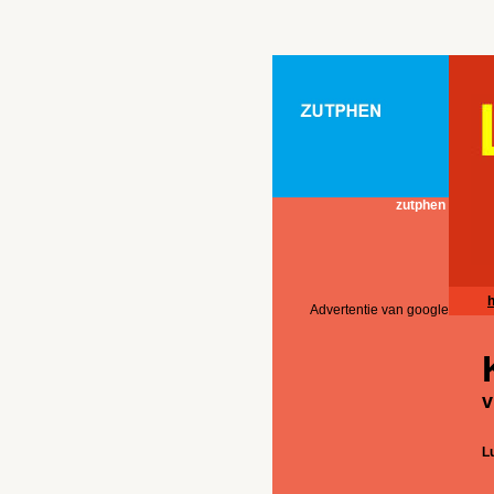
zutphen
Advertentie van google
v
L