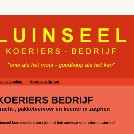
koerier zutphen
home zutphen
>
KOERIERS BEDRIJF
racht-, pakketvervoer en koerier in zutphen
uinseel koeriersdiensten rijdt met betrouwbaar en modern materieel