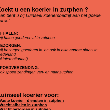
Zoekt u een koerier in zutphen ?
an bent u bij Luinseel koeriersbedrijf aan het goede
dres!
FHALEN:
ij halen goederen af in zutphen
EZORGEN:
ij bezorgen goederen in
en ook in elke andere plaats in
ederland
of internationaal)
POEDVERZENDING:
ok spoed zendingen van- en naar zutphen
Luinseel koerier voor:
Vaste koerier - diensten in zutphen
Vracht afhalen in zutphen
Vracht bezorgen in zutphen