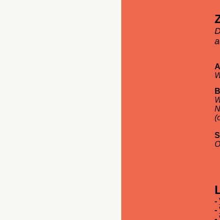
D
a
A
W
B
W
N
(
S
O
-
-
-