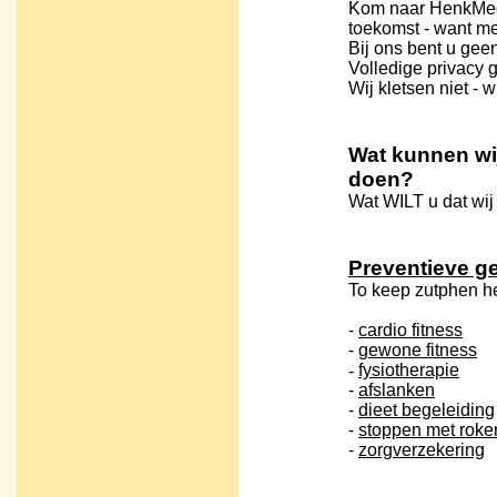
Kom naar HenkMed
toekomst - want
me
Bij ons bent u ge
Volledige privacy
Wij kletsen niet - w
Wat kunnen wij
doen?
Wat WILT u dat wij
Preventieve g
To keep zutphen he
-
cardio fitness
-
gewone fitness
-
fysiotherapie
-
afslanken
-
dieet begeleiding
-
stoppen met roke
-
zorgverzekering