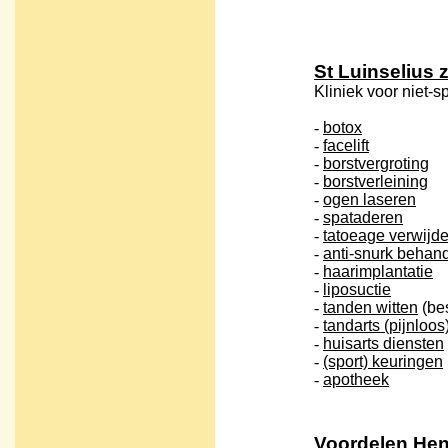
St Luinselius 
Kliniek voor niet
-
botox
-
facelift
-
borstvergroting
-
borstverleining
-
ogen laseren
-
spataderen
-
tatoeage verwijd
-
anti-snurk behan
-
haarimplantatie
-
liposuctie
-
tanden witten
(be
-
tandarts (pijnloos
-
huisarts diensten
-
(sport) keuringen
-
apotheek
Voordelen He