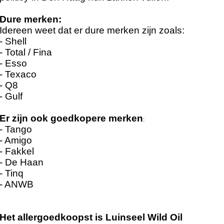
Dure merken:
Idereen weet dat er dure merken zijn zoals:
- Shell
- Total / Fina
- Esso
- Texaco
- Q8
- Gulf
Er zijn ook goedkopere merken
:
- Tango
- Amigo
- Fakkel
- De Haan
- Tinq
- ANWB
Het allergoedkoopst is Luinseel Wild Oil